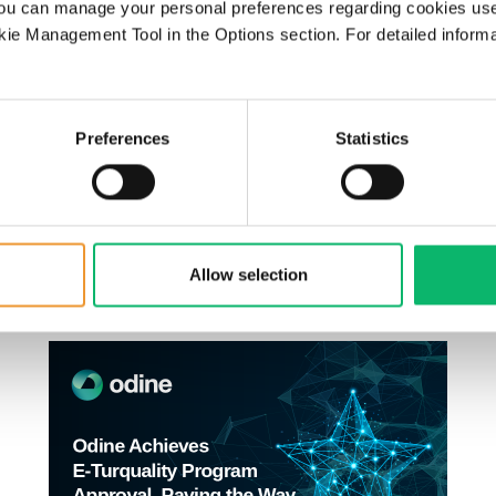
ou can manage your personal preferences regarding cookies use
ie Management Tool in the Options section. For detailed inform
3 Mart 2025
Preferences
Statistics
Odine, E-Turquality Süreci
Kapsamında Stratejik Yol
Haritasını PwC ile
Belirleyecek
Allow selection