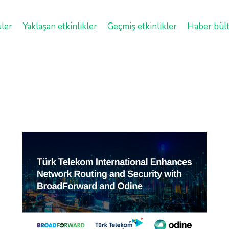
üler
Yaklaşan etkinlikler
Geçmiş etkinlikler
Haber bült