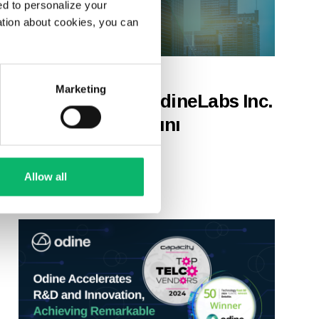
d to personalize your
ation about cookies, you can
28 Şubat 2025
Marketing
Odine, ABD’de OdineLabs Inc.
ile küresel varlığını
güçlendiriyor
Allow all