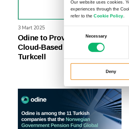
Our website uses cookies. Y
experiences through the Cook
refer to the
Cookie Policy
.
3 Mart 2025
Consent
Odine to Provide Advanced
Necessary
Selection
Cloud-Based Provisioning for
Turkcell
Deny