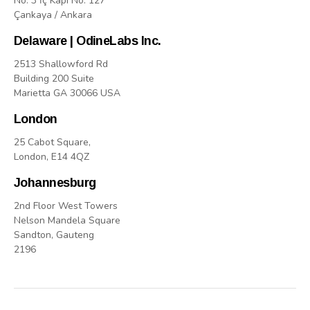
No: 3 İç Kapı No: 127
Çankaya / Ankara
Delaware | OdineLabs Inc.
2513 Shallowford Rd
Building 200 Suite
Marietta GA 30066 USA
London
25 Cabot Square,
London, E14 4QZ
Johannesburg
2nd Floor West Towers
Nelson Mandela Square
Sandton, Gauteng
2196