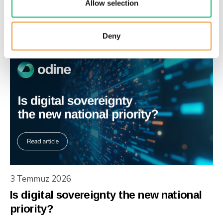
Odine, Bilişim 500 Araştırması’nda
Allow selection
“sanallaştırmada” üst üste üçüncü kez
zirvede!
Deny
3 Temmuz 2026
Is digital sovereignty the new national
priority?