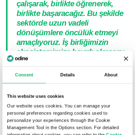
çalışarak, birlikte öğrenerek,
birlikte başaracağız. Bu şekilde
sektörde uzun vadeli
dönüşümlere öncülük etmeyi
amaçlıyoruz. İş birliğimizin
ekosistemimize hayırlı olmasını
diliyorum.”
Consent
Details
About
Bu iş birliği sektöre yön verecek Ar-Ge projelerine
zemin hazırlarken, Türkiye’nin teknoloji ekosistemine
de önemli katkılar sağlayacak. Ar-Ge’den burs
This website uses cookies
programlarına uzanan kapsamlı çalışmalar sayesinde,
Our website uses cookies. You can manage your
hem sektörün geleceği şekillenecek hem de genç
personal preferences regarding cookies used to
mühendisler teknoloji dünyasında güçlü bir başlangıç
personalize your experiences through the Cookie
yapma fırsatı elde edecek.
Management Tool in the Options section. For detailed
information about cookies, you can refer to the
Cookie