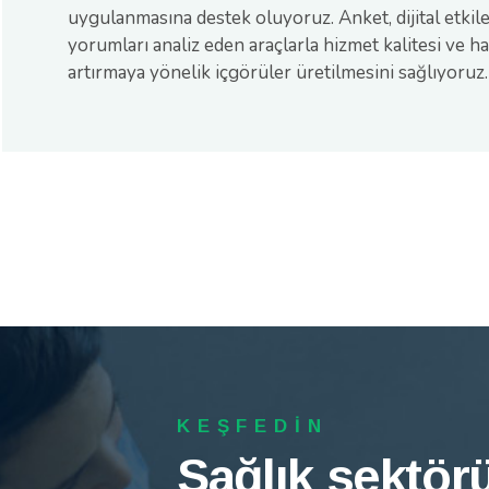
uygulanmasına destek oluyoruz. Anket, dijital etkil
yorumları analiz eden araçlarla hizmet kalitesi ve 
artırmaya yönelik içgörüler üretilmesini sağlıyoruz.
KEŞFEDİN
KEŞFEDİN
KEŞFEDİN
Sağlık sektör
Sağlık sektör
Sağlık sektör