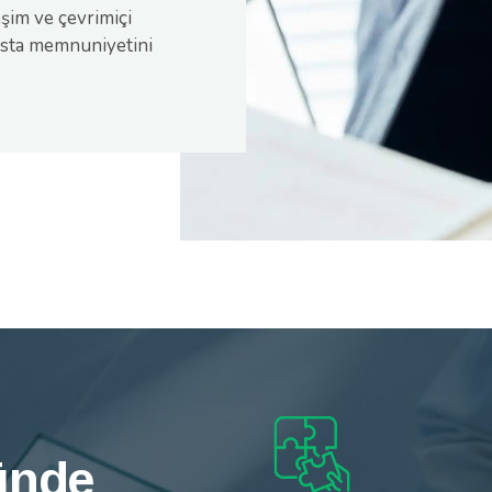
eşim ve çevrimiçi
hasta memnuniyetini
ünde
ünde
ünde