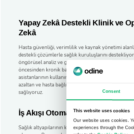
Yapay Zekâ Destekli Klinik ve O
Zekâ
Hasta güvenliği, verimlilik ve kaynak yönetimi alan
destekli çözümlerle sağlık kuruluşlarını destekliyor
öngörüsel analiz ve gerçek zamanlı izleme altyapıla
öncesinden kronik bakıma kadar uzanan süreçlerde 
asistanlarının kullanımını mümkün kılıyoruz. Müşter
azaltan ve hasta bağlılığını güçlendiren veri odaklı
Consent
sağlıyoruz.
This website uses cookies
İş Akışı Otomasyonu ve Görselleşt
Our website uses cookies. Y
Sağlık altyapılarının kesintisiz ve izlenebilir şekild
experiences through the Cook