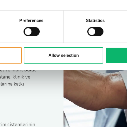
işimli chatbot’lara
 geçirilmesini
leri ve bakım takibi
Preferences
Statistics
ümlere zemin
yapısı
Allow selection
ebilir ve güvenli
l ve hibrit bulut
tane, klinik ve
larına katkı
rim sistemlerinin