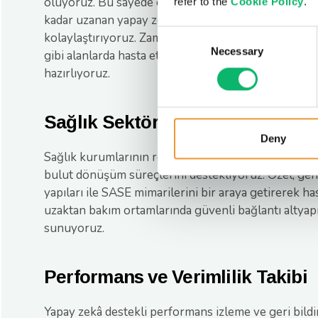
oluyoruz. Bu sayede çağrı merkezlerinden hasta ilet
refer to the
Cookie Policy
.
kadar uzanan yapay zekâ destekli çözümlerin hayata
Consent
kolaylaştırıyoruz. Zaman yönetimi, taburculuk süreç
Necessary
Selection
gibi alanlarda hasta etkileşimini artıran dijital çöz
hazırlıyoruz.
Sağlık Sektörüne Özel Bulut Alt
Deny
Sağlık kurumlarının regülasyonlara uygun, sürdürül
bulut dönüşüm süreçlerini destekliyoruz. Özel, gene
yapıları ile SASE mimarilerini bir araya getirerek has
uzaktan bakım ortamlarında güvenli bağlantı altyapı
sunuyoruz.
Performans ve Verimlilik Takibi
Yapay zekâ destekli performans izleme ve geri bildi