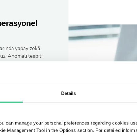
perasyonel
larında yapay zekâ
uz. Anomali tespiti,
rıyla ameliyat
sanal sağlık
i kaybı oranlarını
 uygulamalara katkı
Details
irilebilirlik
ou can manage your personal preferences regarding cookies use
e çalışmasına destek
ie Management Tool in the Options section. For detailed inform