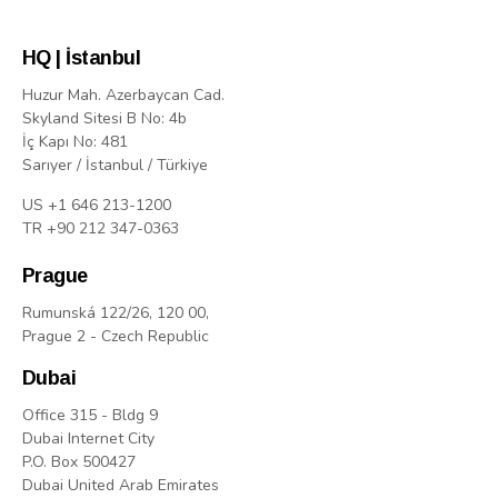
HQ | İstanbul
Huzur Mah. Azerbaycan Cad.
Skyland Sitesi B No: 4b
İç Kapı No: 481
Sarıyer / İstanbul / Türkiye
US +1 646 213-1200
TR +90 212 347-0363
Prague
Rumunská 122/26, 120 00,
Prague 2 - Czech Republic
Dubai
Office 315 - Bldg 9
Dubai Internet City
P.O. Box 500427
Dubai United Arab Emirates