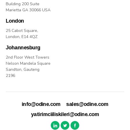
Building 200 Suite
Marietta GA 30066 USA
London
25 Cabot Square,
London, E14 4QZ
Johannesburg
2nd Floor West Towers
Nelson Mandela Square
Sandton, Gauteng
2196
info@odine.com
sales@odine.com
yatirimciiliskileri@odine.com