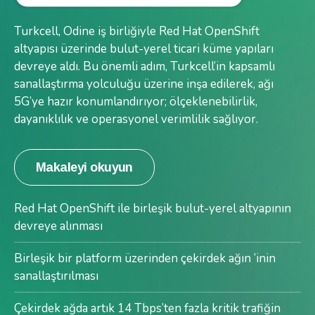
Turkcell, Odine iş birliğiyle Red Hat OpenShift
altyapısı üzerinde bulut-yerel ticari küme yapıları
devreye aldı. Bu önemli adım, Turkcell’in kapsamlı
sanallaştırma yolculuğu üzerine inşa edilerek, ağı
5G’ye hazır konumlandırıyor; ölçeklenebilirlik,
dayanıklılık ve operasyonel verimlilik sağlıyor.
Makaleyi okuyun
Red Hat OpenShift ile birleşik bulut-yerel altyapının
devreye alınması
Birleşik bir platform üzerinden çekirdek ağın ’inin
sanallaştırılması
Çekirdek ağda artık 14 Tbps’ten fazla kritik trafiğin