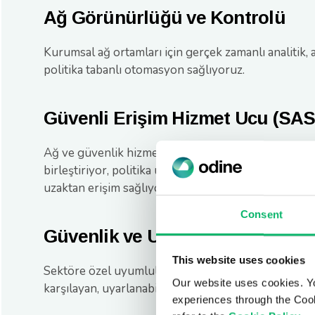
Ağ Görünürlüğü ve Kontrolü
Kurumsal ağ ortamları için gerçek zamanlı analitik, 
politika tabanlı otomasyon sağlıyoruz.
Güvenli Erişim Hizmet Ucu (SA
Ağ ve güvenlik hizmetlerini bulut üzerinden sağlan
birleştiriyor, politika uygulamalarını tutarlı hale get
uzaktan erişim sağlıyor ve kullanıcı deneyimini opt
Consent
Güvenlik ve Uyumluluk
This website uses cookies
Sektöre özel uyumluluk gereksinimlerini ve kurums
Our website uses cookies. Y
karşılayan, uyarlanabilir güvenlik çerçeveleri sunu
experiences through the Cook