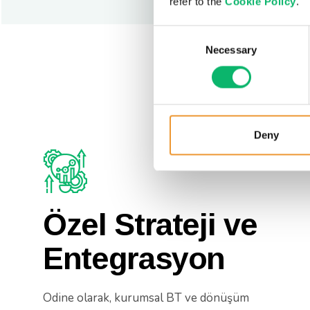
refer to the
Cookie Policy
.
Consent
Necessary
Selection
Deny
Özel Strateji ve
Entegrasyon
Odine olarak, kurumsal BT ve dönüşüm