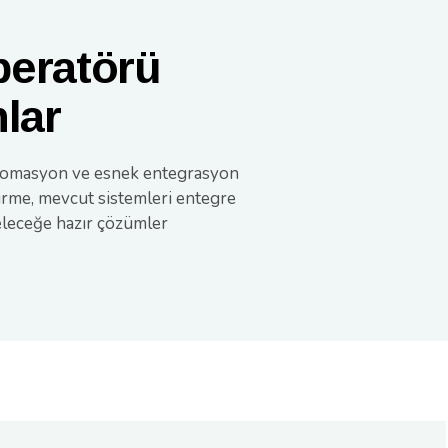
peratörü
lar
lı otomasyon ve esnek entegrasyon
dirme, mevcut sistemleri entegre
geleceğe hazır çözümler