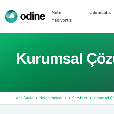
Neler
OdineLabs
Yapıyoruz
Kurumsal Çöz
Ana Sayfa
Neler Yapıyoruz
Servisler
Kurumsal Ç