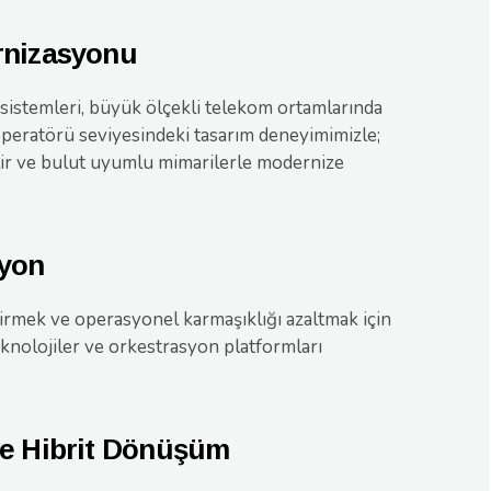
rnizasyonu
istemleri, büyük ölçekli telekom ortamlarında
peratörü seviyesindeki tasarım deneyimimizle;
lir ve bulut uyumlu mimarilerle modernize
syon
tirmek ve operasyonel karmaşıklığı azaltmak için
eknolojiler ve orkestrasyon platformları
ve Hibrit Dönüşüm