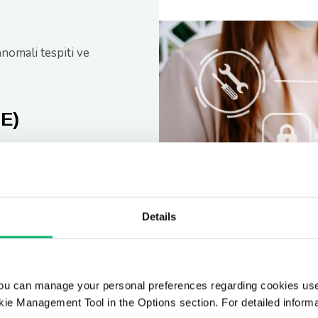
anomali tespiti ve
SE)
an tek bir çerçevede
iriyor, güvenli
imize ediyoruz.
Details
al standartları
ou can manage your personal preferences regarding cookies use
yoruz.
ie Management Tool in the Options section. For detailed inform