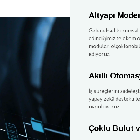
Altyapı Mode
Geleneksel kurumsal s
edindiğimiz telekom o
modüler, ölçeklenebi
ediyoruz.
Akıllı Otoma
İş süreçlerini sadeleş
yapay zekâ destekli t
uyguluyoruz.
Çoklu Bulut 