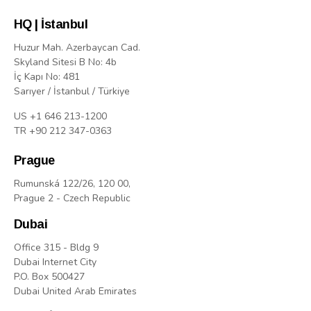
HQ | İstanbul
Huzur Mah. Azerbaycan Cad.
Skyland Sitesi B No: 4b
İç Kapı No: 481
Sarıyer / İstanbul / Türkiye
US +1 646 213-1200
TR +90 212 347-0363
Prague
Rumunská 122/26, 120 00,
Prague 2 - Czech Republic
Dubai
Office 315 - Bldg 9
Dubai Internet City
P.O. Box 500427
Dubai United Arab Emirates