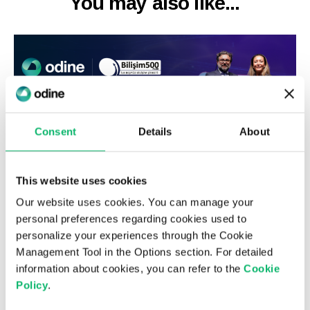
You may also like...
Consent
Details
About
This website uses cookies
Our website uses cookies. You can manage your
6 Ağustos 2026
personal preferences regarding cookies used to
Odine, Bilişim 500 Araştırması’nda
personalize your experiences through the Cookie
“sanallaştırmada” üst üste üçüncü kez
Management Tool in the Options section. For detailed
information about cookies, you can refer to the
Cookie
zirvede!
Policy
.