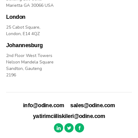
Marietta GA 30066 USA
London
25 Cabot Square,
London, E14 4QZ
Johannesburg
2nd Floor West Towers
Nelson Mandela Square
Sandton, Gauteng
2196
info@odine.com
sales@odine.com
yatirimciiliskileri@odine.com