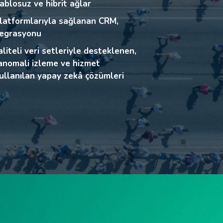
lleyen veri adacıkları
ablosuz ve hibrit ağlar
ı dayanıklılık
met sürekliliğini korurken
latformlarıyla sağlanan CRM,
venilir teslimatı sağlayan
ntegrasyonu
lik uzmanlığı
asyonunda sertifikalı ve alan
liteli veri setleriyle desteklenen,
ynak eksikliği
alitesi ve sahtekârlık önleme
 anomali izleme ve hizmet
lir yapay zekâ senaryoları
kullanılan yapay zekâ çözümleri
kanıtlanmış, referans destekli
k etkileşim modelleri