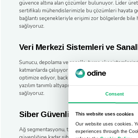
güvence altına alan çözümler bulunuyor. Lider üret
sertifikalı mühendislerimizle bu çözümleri hayata ge
bağlantı seçenekleriyle erişimi zor bölgelerde bile 
sağlıyoruz.
Veri Merkezi Sistemleri ve Sanal
Sunucu, depolama ve sanallaştırma ekosistemlerinde
katmanlarda çalışıyoruz. Çoklu üretici ortamlarını 
optimize ediyor, backbone veri taşımadan ileri sevi
yazılım tanımlı altyapılara kadar yüksek performans 
sağlıyoruz.
Consent
Siber Güvenlik ve Mevzuata Uy
This website uses cookies
Our website uses cookies. Y
Ağ segmentasyonu, tehdit önleme ve olay müdahale
experiences through the Cook
güvenliğine kadar siber dayanıklı mimariler tasarlı