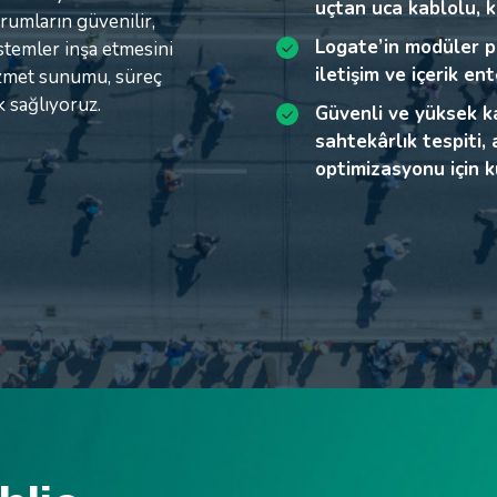
içgörü üretimini enge
uçtan uca kablolu, k
siber tehditlere karş
rumların güvenilir,
rumların güvenilir,
rumların güvenilir,
Kritik ortamlarda hiz
Logate’in modüler p
stemler inşa etmesini
stemler inşa etmesini
stemler inşa etmesini
Kritik görevlerde gü
modernleşme baskısı
iletişim ve içerik e
izmet sunumu, süreç
izmet sunumu, süreç
izmet sunumu, süreç
sertifikalı mühendis
Çoklu üretici entegr
k sağlıyoruz.
k sağlıyoruz.
k sağlıyoruz.
Güvenli ve yüksek ka
uzmanlığına sahip ka
Verimlilik, hizmet k
sahtekârlık tespiti,
sağlayan uygulanabi
optimizasyonu için 
Kamu kurumları için 
sonuçlar sunan esne