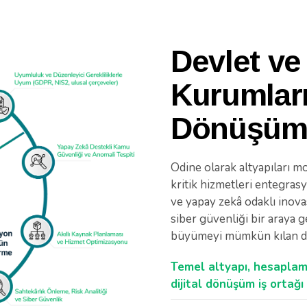
Devlet v
Kurumları
Dönüşü
Odine olarak altyapıları m
kritik hizmetleri entegras
ve yapay zekâ odaklı inova
siber güvenliği bir araya g
büyümeyi mümkün kılan day
Temel altyapı, hesaplam
dijital dönüşüm iş ortağı