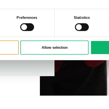
a geçiriyoruz.
Preferences
Statistics
enaryoları
amaya yardımcı
izmet optimizasyonunu
erçekleştiriyoruz.
Allow selection
alı somut çıktılara