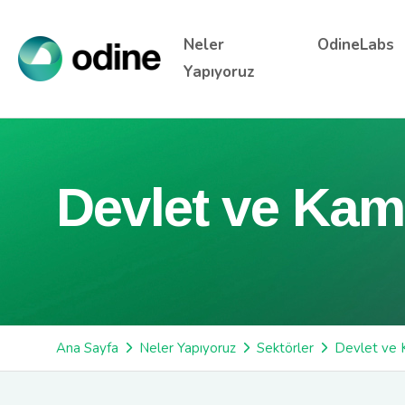
Neler
OdineLabs
Yapıyoruz
Devlet ve Kam
Ana Sayfa
Neler Yapıyoruz
Sektörler
Devlet ve 