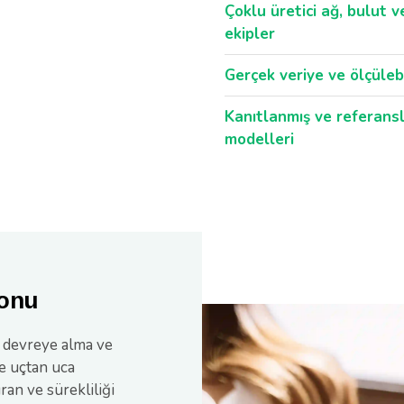
Çoklu üretici ağ, bulut 
ekipler
Gerçek veriye ve ölçülebi
Kanıtlanmış ve referansl
modelleri
yonu
, devreye alma ve
e uçtan uca
an ve sürekliliği