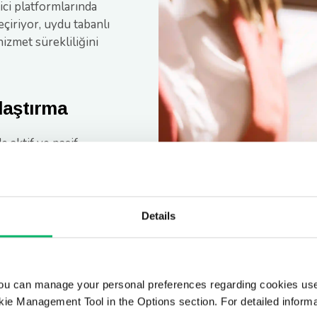
ici platformlarında
çiriyor, uydu tabanlı
hizmet sürekliliğini
laştırma
 aktif ve pasif
entegre ediyor ve
ye sanallaştırmaya ve
ve güvenilirlik
Details
um
ou can manage your personal preferences regarding cookies use
sinden, ağ ve veri
ie Management Tool in the Options section. For detailed inform
yoruz. Tüm