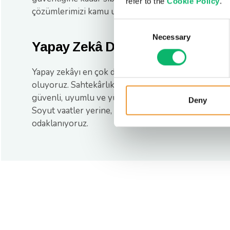
refer to the
Cookie Policy
.
çözümlerimizi kamu uyumluluk standartlarıyla hayat
Consent
Necessary
Selection
Yapay Zekâ Destekli Kullanım S
Yapay zekâyı en çok değer yaratan alanlarda uygul
oluyoruz. Sahtekârlık tespiti, anomali izleme ve h
güvenli, uyumlu ve yüksek kaliteli veri setleriyle g
Deny
Soyut vaatler yerine, uygulanabilir ve senaryoya day
odaklanıyoruz.