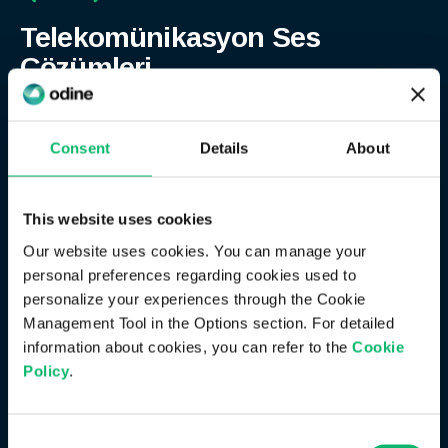
Telekomünikasyon Ses
Çözümleri
Yönlendirme, ara bağlantı yönetimi, izleme, analitik ve
faturalamayı tek bir bütünleşik ve bulut-hazır
Consent
Details
About
yapılarda bir araya getiren, yapay zekâ destekli ses
yönetim çözümleri.
This website uses cookies
Odine Orion™
Our website uses cookies. You can manage your
Odine Nebula™ & Nebula+™
personal preferences regarding cookies used to
Odine Gatekeeper™
personalize your experiences through the Cookie
Management Tool in the Options section. For detailed
Odine Pathfinder™
information about cookies, you can refer to the
Cookie
Policy
.
Telekomünikasyon Ses Çözümleri
Consent