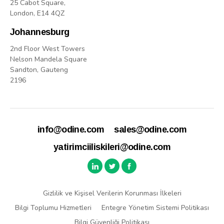
25 Cabot Square,
London, E14 4QZ
Johannesburg
2nd Floor West Towers
Nelson Mandela Square
Sandton, Gauteng
2196
info@odine.com
sales@odine.com
yatirimciiliskileri@odine.com
Gizlilik ve Kişisel Verilerin Korunması İlkeleri
Bilgi Toplumu Hizmetleri
Entegre Yönetim Sistemi Politikası
Bilgi Güvenliği Politikası