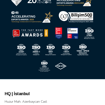
HQ | İstanbul
Huzur Mah. Azerbaycan Cad.