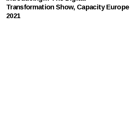
Transformation Show, Capacity Europe
2021
18 Ekim 2021
The importance and value of Realtime
Number Validation in Voice Panel
Session, Capacity Europe 2021