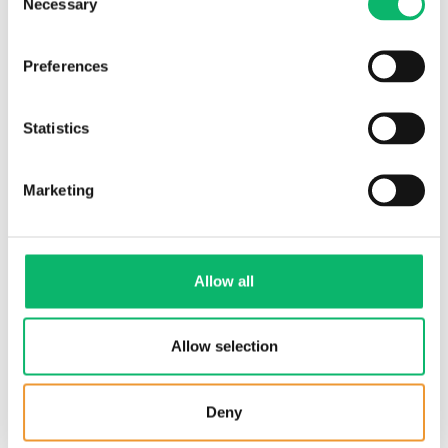
Necessary
Selection
Preferences
Statistics
Marketing
Allow all
13 Mart 2024
Habertürk – “Investor Guide, IPO
Allow selection
Special” Alper Tunga Burak, CEO, Odine
Deny