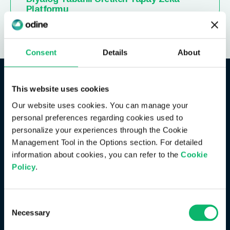
Platformu
Consent
Details
About
This website uses cookies
Our website uses cookies. You can manage your
personal preferences regarding cookies used to
Çevik ürün mühendisliği
İleri düzey yapay zekâ
personalize your experiences through the Cookie
entegrasyonu
Management Tool in the Options section. For detailed
information about cookies, you can refer to the
Cookie
Odine olarak çevik metodolojilerden yararlanıyor,
Policy
.
modern bulut-yerel mimariyi benimsiyoruz. Bu
Ürünlerimize yapay zekâyı derinlemesine entegre
sayede yüksek kaliteli ürünleri hızlı bir şekilde
ediyor; kurumların analitik kabiliyetlerini ileriye
geliştiriyor, devreye alıyor ve sürekli iyileştiriyoruz.
taşıyor, öngörücü bakım ve operasyonel zekâ ile
Consent
Odine mühendislerinin uzmanlığıyla geliştirilen
sürdürülebilir verimlilik sağlıyoruz.
Necessary
Selection
ürünlerle, geleceğe hazır yol haritaları üzerine inşa