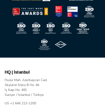
HQ | İstanbul
Huzur Mah. Azerbaycan Cad.
Skyland Sitesi B No: 4b
İç Kapı No: 481
Sarıyer / İstanbul / Türkiye
US +1 646 213-1200