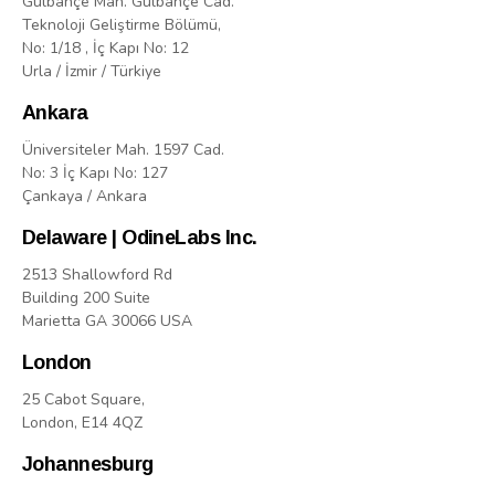
Gülbahçe Mah. Gülbahçe Cad.
Teknoloji Geliştirme Bölümü,
No: 1/18 , İç Kapı No: 12
Urla / İzmir / Türkiye
Ankara
Üniversiteler Mah. 1597 Cad.
No: 3 İç Kapı No: 127
Çankaya / Ankara
Delaware | OdineLabs Inc.
2513 Shallowford Rd
Building 200 Suite
Marietta GA 30066 USA
London
25 Cabot Square,
London, E14 4QZ
Johannesburg