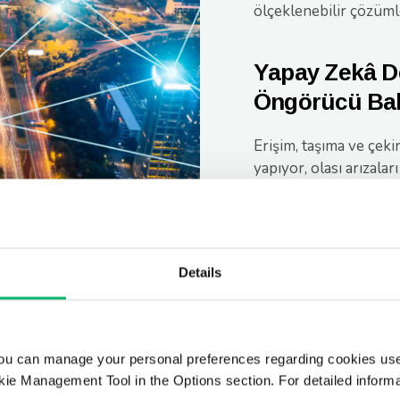
ölçeklenebilir çözüm
Yapay Zekâ De
Öngörücü Ba
Erişim, taşıma ve çeki
yapıyor, olası arızal
kısaltıyor, gereksiz al
dokunuşla güvence sa
Details
ou can manage your personal preferences regarding cookies use
ie Management Tool in the Options section. For detailed inform