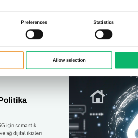
Preferences
Statistics
 Yazılım
sajlaşma altyapılarını
Allow selection
irme, ara bağlantı
 ile küresel
Politika
6G için semantik
 ağ dijital ikizleri