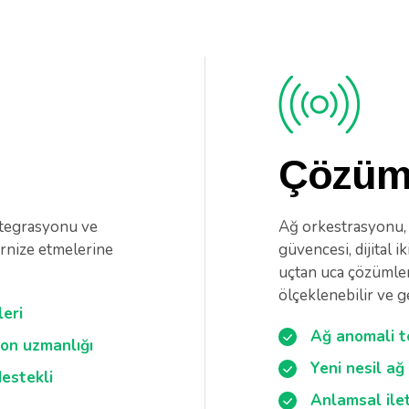
Çözüm
ntegrasyonu ve
Ağ orkestrasyonu, 
ernize etmelerine
güvencesi, dijital i
uçtan uca çözümler 
ölçeklenebilir ve g
leri
Ağ anomali t
yon uzmanlığı
Yeni nesil ağ
destekli
Anlamsal ile