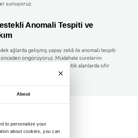
ler sunuyoruz.
stekli Anomali Tespiti ve
kım
rdek ağlarda gelişmiş yapay zekâ ile anomali tespiti
arı önceden öngörüyoruz. Müdahale sürelerini
armları ortadan kaldırıyor ve kritik alanlarda sıfır
ğlıyoruz.
About
d to personalize your
ation about cookies, you can