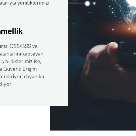
larıyla yeniliklerimizi
mellik
şıma, OSS/BSS ve
 alanlarını kapsayan
 birliklerimiz ise,
ve Güvenli Erişim
endiriyor; dayanıklı
liyor.