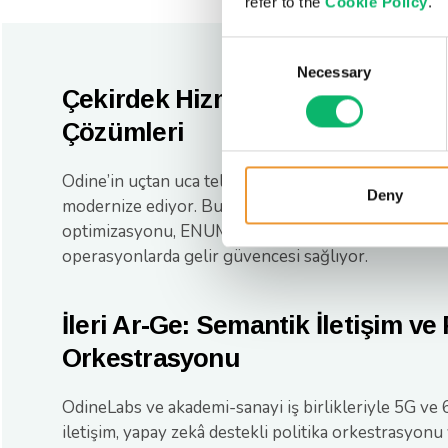
refer to the
Cookie Policy
.
Consent
Necessary
Selection
Çekirdek Hizmetler için Modüler
Çözümleri
Odine’in uçtan uca telekom yazılım paketi, ses ve me
Deny
modernize ediyor. Bu sistemler; akıllı trafik yönlend
optimizasyonu, ENUM ve STIR/SHAKEN uyumluluğu
operasyonlarda gelir güvencesi sağlıyor.
İleri Ar-Ge: Semantik İletişim ve 
Orkestrasyonu
OdineLabs ve akademi-sanayi iş birlikleriyle 5G ve 
iletişim, yapay zekâ destekli politika orkestrasyonu ve