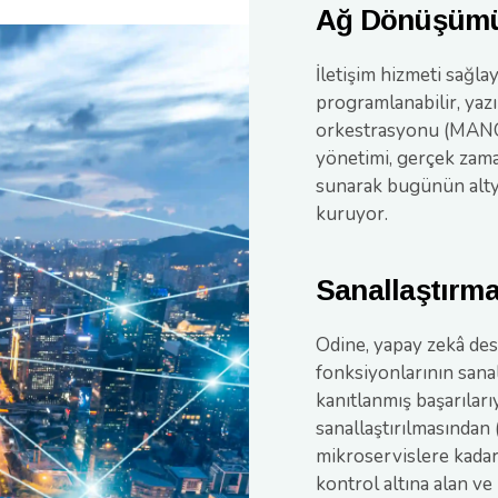
Ağ Dönüşümü 
İletişim hizmeti sağla
programlanabilir, yazı
orkestrasyonu (MANO
yönetimi, gerçek zama
sunarak bugünün altya
kuruyor.
Sanallaştırma
Odine, yapay zekâ dest
fonksiyonlarının san
kanıtlanmış başarıları
sanallaştırılmasından 
mikroservislere kadar;
kontrol altına alan v