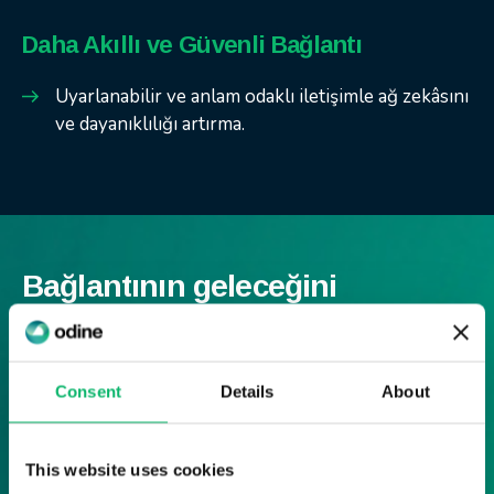
Daha Akıllı ve Güvenli Bağlantı
Uyarlanabilir ve anlam odaklı iletişimle ağ zekâsını
ve dayanıklılığı artırma.
Bağlantının geleceğini
deneyimleyin.
Çalışmalarımızın ultra hızlı, akıllı ve
Consent
Details
About
güvenli 5G ve 6G ağlarını nasıl
şekillendirdiğini keşfetmek için bizimle
iletişime geçin.
This website uses cookies