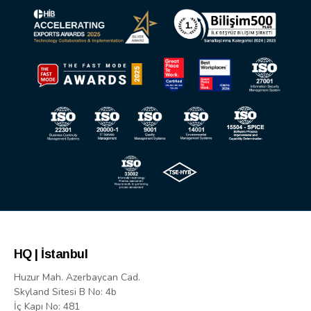
HQ | İstanbul
Huzur Mah. Azerbaycan Cad.
Skyland Sitesi B No: 4b
İç Kapı No: 481