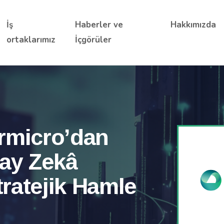
İş
Haberler ve
Hakkımızda
ortaklarımız
İçgörüler
500
rmicro’dan
n Zekaya
a
pay Zekâ
manlık, derin entegrasyon
da”
tratejik Hamle
üst üste
 yapay zekâ çözümleri.
vede!