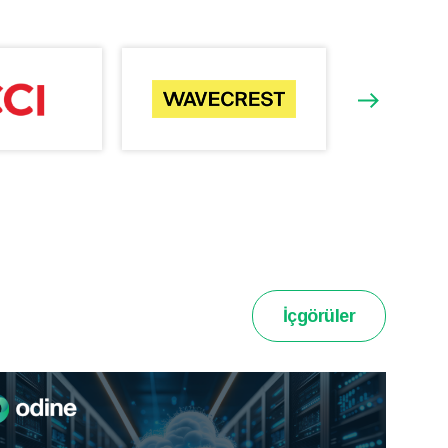
İçgörüler