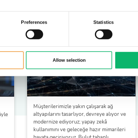
Sistem Entegrasyonu ve
Preferences
Statistics
Yönetilen Hizmetler
Allow selection
Müşterilerimizle yakın çalışarak ağ
altyapılarını tasarlıyor, devreye alıyor ve
iyle
modernize ediyoruz; yapay zekâ
kullanımını ve geleceğe hazır mimarileri
hayata geçiriyoruz. Bulut tabanlı