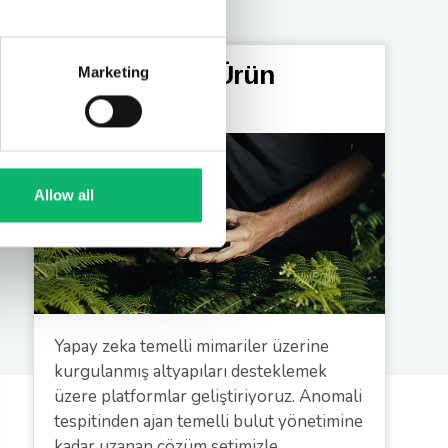
İnovasyon ve Ürün
Marketing
Geliştirme
Allow all
Yapay zeka temelli mimariler üzerine
kurgulanmış altyapıları desteklemek
üzere platformlar geliştiriyoruz. Anomali
tespitinden ajan temelli bulut yönetimine
kadar uzanan çözüm setimizle,