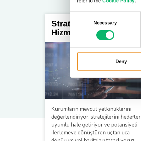
refer to the
Cookie Policy
.
Consent
Stratejik Danışmanlık
Necessary
Selection
Hizmetleri
Deny
Kurumların mevcut yetkinliklerini
değerlendiriyor, stratejilerini hedefler
uyumlu hale getiriyor ve potansiyeli
ilerlemeye dönüştüren uçtan uca
dönüşüm yol haritaları tasarlıyoruz.