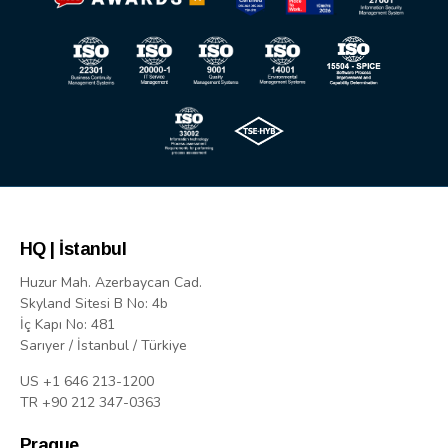
HQ | İstanbul
Huzur Mah. Azerbaycan Cad.
Skyland Sitesi B No: 4b
İç Kapı No: 481
Sarıyer / İstanbul / Türkiye
US +1 646 213-1200
TR +90 212 347-0363
Prague