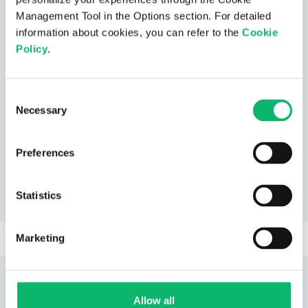
Management Tool in the Options section. For detailed
information about cookies, you can refer to the
Cookie
Son güncellemeler
Policy
.
2025 | Finansal Rapor
Consent
Necessary
Selection
2025 | Faaliyet Raporu
Preferences
2025 | Finansal Sonuçlar Bilgilendirme Bülteni
Statistics
Marketing
Allow all