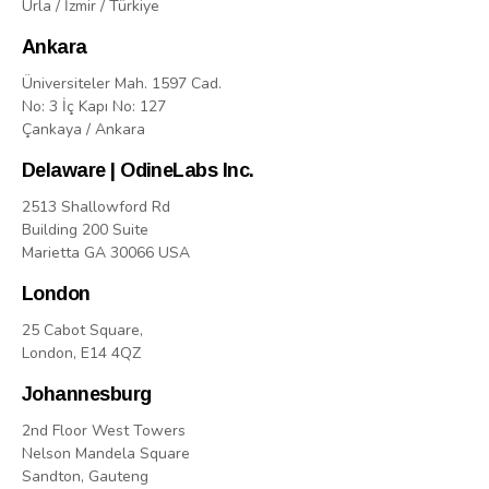
Urla / İzmir / Türkiye
Ankara
Üniversiteler Mah. 1597 Cad.
No: 3 İç Kapı No: 127
Çankaya / Ankara
Delaware | OdineLabs Inc.
2513 Shallowford Rd
Building 200 Suite
Marietta GA 30066 USA
London
25 Cabot Square,
London, E14 4QZ
Johannesburg
2nd Floor West Towers
Nelson Mandela Square
Sandton, Gauteng