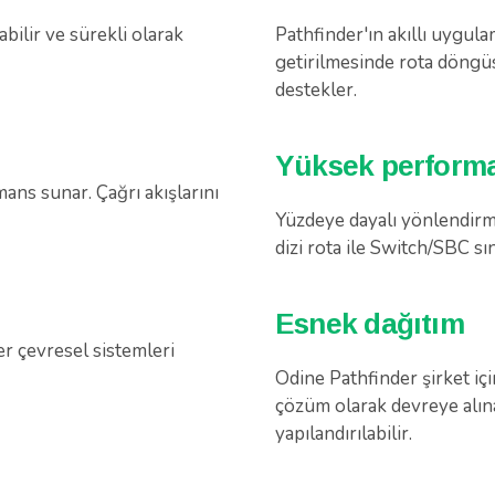
abilir ve sürekli olarak
Pathfinder'ın akıllı uygula
getirilmesinde rota döngü
destekler.
Yüksek perform
ans sunar. Çağrı akışlarını
Yüzdeye dayalı yönlendirme
dizi rota ile Switch/SBC sı
Esnek dağıtım
ğer çevresel sistemleri
Odine Pathfinder şirket içi
çözüm olarak devreye alınab
yapılandırılabilir.