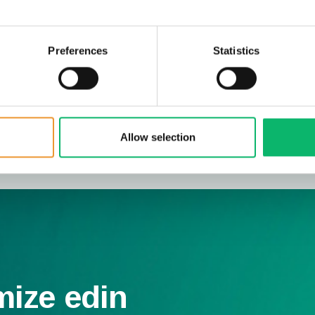
& Nebula+™
Preferences
Statistics
Ses çözümleri yönetiminizi optimize edin.
Nebula™ & Nebula+™
Allow selection
mize edin