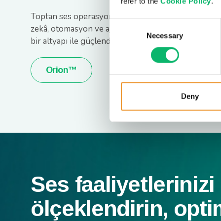
refer to the
Cookie Policy
.
Toptan ses operasyonlarınızı gerçek zamanlı
Consent
zekâ, otomasyon ve ajan temelli mimariye hazır
Necessary
Selection
bir altyapı ile güçlendirin.
Orion™
Deny
Ses faaliyetlerinizi
ölçeklendirin, opti