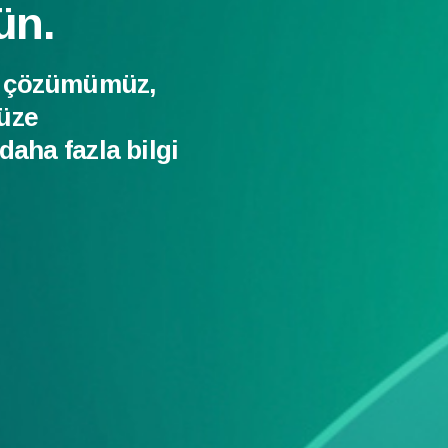
ün.
u çözümümüz,
üze
aha fazla bilgi