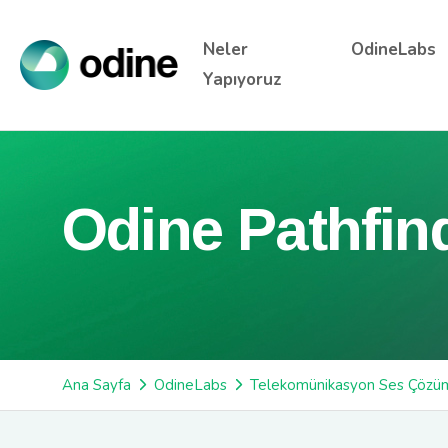
Neler
OdineLabs
Yapıyoruz
Odine Pathfi
Ana Sayfa
OdineLabs
Telekomünikasyon Ses Çözüm