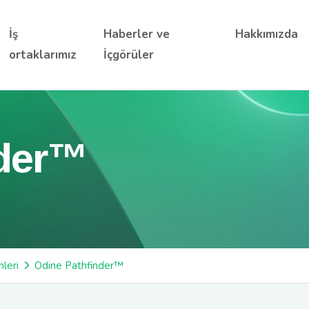
İş
Haberler ve
Hakkımızda
ortaklarımız
İçgörüler
nder™
leri
Odine Pathfinder™