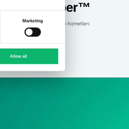
Gatekeeper™
Marketing
Güvenilir ve korumalı veri hizmetleri.
Gatekeeper™
Allow all