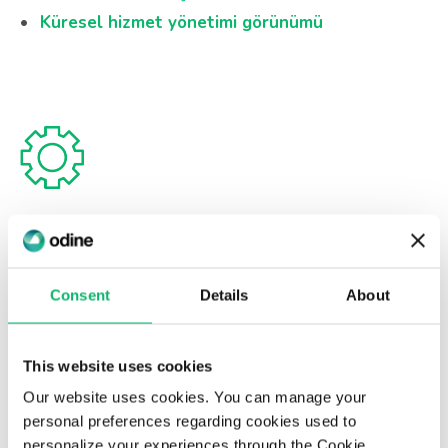
Küresel hizmet yönetimi görünümü
Etkin Tedarikçi Yönetimi
Merkezi tedarikçi yönetimi
Consent
Details
About
Operasyonel sadeleşme
Performans şeffaflığı
This website uses cookies
Our website uses cookies. You can manage your
personal preferences regarding cookies used to
personalize your experiences through the Cookie