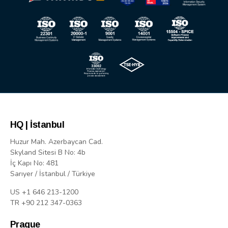
HQ | İstanbul
Huzur Mah. Azerbaycan Cad.
Skyland Sitesi B No: 4b
İç Kapı No: 481
Sarıyer / İstanbul / Türkiye
US +1 646 213-1200
TR +90 212 347-0363
Prague