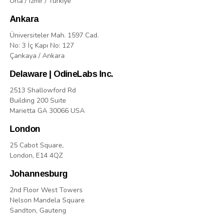
Urla / İzmir / Türkiye
Ankara
Üniversiteler Mah. 1597 Cad.
No: 3 İç Kapı No: 127
Çankaya / Ankara
Delaware | OdineLabs Inc.
2513 Shallowford Rd
Building 200 Suite
Marietta GA 30066 USA
London
25 Cabot Square,
London, E14 4QZ
Johannesburg
2nd Floor West Towers
Nelson Mandela Square
Sandton, Gauteng