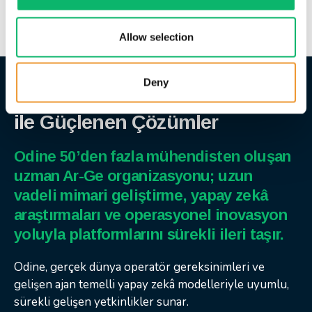
Allow selection
Deny
Sürekli Ar-Ge Mükemmeliyeti
ile Güçlenen Çözümler
Odine 50’den fazla mühendisten oluşan
uzman Ar-Ge organizasyonu; uzun
vadeli mimari geliştirme, yapay zekâ
araştırmaları ve operasyonel inovasyon
yoluyla platformlarını sürekli ileri taşır.
Odine, gerçek dünya operatör gereksinimleri ve
gelişen ajan temelli yapay zekâ modelleriyle uyumlu,
sürekli gelişen yetkinlikler sunar.