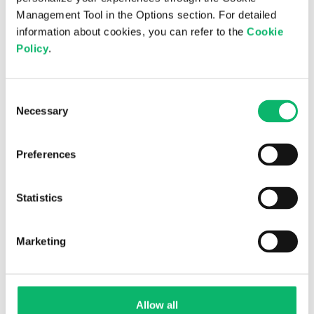
Management Tool in the Options section. For detailed
Küresel hizmet konsolidasyonu
information about cookies, you can refer to the
Cookie
Policy
.
Uç sanallaştırma
Azalan operasyonel maliyetler
Consent
Genel ve özel bulut modellerinin kullanımı
Necessary
Selection
Preferences
Statistics
Modern, Ajan Temelli Mimariye Hazır
Altyapı
Marketing
Bulut yerel dağıtım modeli
Yapay zekâ destekli operasyonel mantık
Allow all
Ölçeklenebilir yürütme ortamları