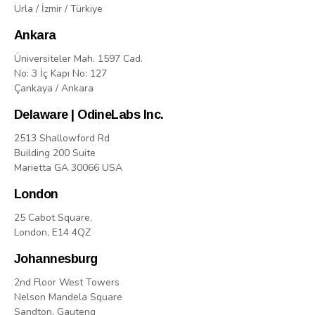
Urla / İzmir / Türkiye
Ankara
Üniversiteler Mah. 1597 Cad.
No: 3 İç Kapı No: 127
Çankaya / Ankara
Delaware | OdineLabs Inc.
2513 Shallowford Rd
Building 200 Suite
Marietta GA 30066 USA
London
25 Cabot Square,
London, E14 4QZ
Johannesburg
2nd Floor West Towers
Nelson Mandela Square
Sandton, Gauteng