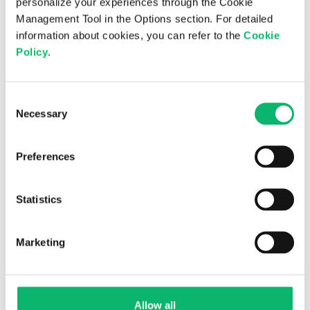
personalize your experiences through the Cookie
Management Tool in the Options section. For detailed
information about cookies, you can refer to the
Cookie
Policy
.
6 Ağustos 2026
Odine, Bilişim 500 Araştırması’nda
“sanallaştırmada” üst üste üçüncü kez
Consent
zirvede!
Necessary
Selection
Preferences
Statistics
Marketing
Allow all