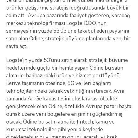
ve ürün bazında çeşitlendirme, yüksek katma değerli
ürünler geliştirme stratejisi doğrultusunda büyük bir
adım attı. Avrupa pazarında faaliyet gösteren, Karadağ
merkezli teknoloji firması Logate D.O.O.’nun
sermayesinin yüzde 53,03’üne tekabül eden paylarını
satın alan Odine, stratejik büyüme planlarında yeni bir
sayfa açtı.
Logate’in yüzde 53’ünü satın alarak stratejik büyüme
hedeflerinde güçlü bir hamle yapan Odine bu satın
alma ile; halihazırdaki ürün ve hizmet portföyünü
ileriye taşımanın ötesinde, 5G ve ileri bağlantı
teknolojilerindeki teknik yetkinliğini artıracak. Aynı
zamanda Ar-Ge kapasitesini uluslararası ölçekte
genişletecek olan Odine, özellikle Avrupa pazarı başta
olmak üzere yeni bölgelere erişimini güçlendirmiş
olacak. Odine bu satın alma ile fintech, kamu ve
kurumsal teknolojiler gibi yeni dikeylerde
ölçeklenebilir büyümenin önünü açarak, yüksek