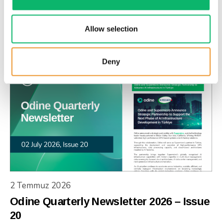
3 Temmuz 2026
Is digital sovereignty the new national
Allow selection
priority?
Deny
2 Temmuz 2026
Odine Quarterly Newsletter 2026 – Issue
20