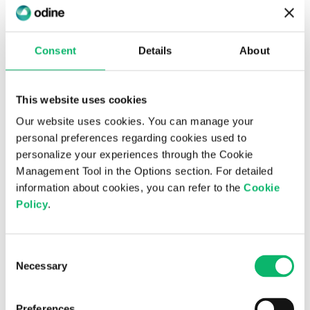
Güçlü nakit pozisyonu, pozitif işletme sermayesi ve
sağlam özkaynak yapısıyla sürdürülebilir büyüme
vizyonunu sürdüren Odine, yeni lider kadro ve
Consent
Details
About
hızlanan Ar-Ge yatırımları ile küresel pazardaki
rekabet gücünü artırmayı hedefliyor.
This website uses cookies
Şirket, üç ana faaliyet alanı olan stratejik danışmanlık,
Our website uses cookies. You can manage your
dönüşüm odaklı sistem entegrasyonu ve yapay zekâ
personal preferences regarding cookies used to
destekli ürün geliştirme kapsamında; yapay zekâ
personalize your experiences through the Cookie
tabanlı çözümlerden yazılım tanımlı ağlara, 5G/6G
Management Tool in the Options section. For detailed
teknolojilerinden bulut tabanlı orkestrasyon
information about cookies, you can refer to the
Cookie
platformlarına kadar geniş bir yelpazede hizmet
Policy
.
sunuyor. Bu sayede müşterilerinin ağlarını modernize
etmelerini, operasyonel verimliliklerini artırmalarını
Consent
ve geleceğe hazır dijital dönüşüm yolculuklarını
Necessary
Selection
hızlandırmalarını sağlıyor.
Bilgi için:
Odine Yatırımcı
Preferences