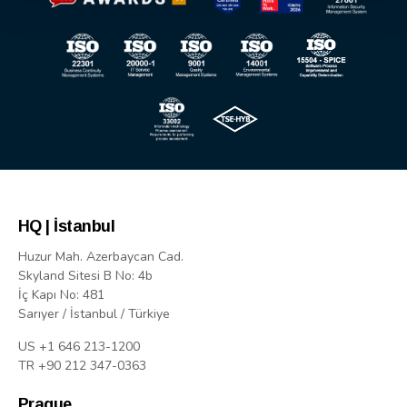
HQ | İstanbul
Huzur Mah. Azerbaycan Cad.
Skyland Sitesi B No: 4b
İç Kapı No: 481
Sarıyer / İstanbul / Türkiye
US +1 646 213-1200
TR +90 212 347-0363
Prague