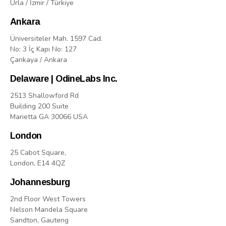
Urla / İzmir / Türkiye
Ankara
Üniversiteler Mah. 1597 Cad.
No: 3 İç Kapı No: 127
Çankaya / Ankara
Delaware | OdineLabs Inc.
2513 Shallowford Rd
Building 200 Suite
Marietta GA 30066 USA
London
25 Cabot Square,
London, E14 4QZ
Johannesburg
2nd Floor West Towers
Nelson Mandela Square
Sandton, Gauteng