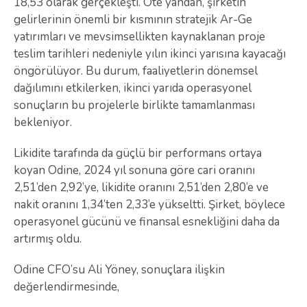
18,53 olarak gerçekleşti. Öte yandan, şirketin
gelirlerinin önemli bir kısmının stratejik Ar-Ge
yatırımları ve mevsimsellikten kaynaklanan proje
teslim tarihleri nedeniyle yılın ikinci yarısına kayacağı
öngörülüyor. Bu durum, faaliyetlerin dönemsel
dağılımını etkilerken, ikinci yarıda operasyonel
sonuçların bu projelerle birlikte tamamlanması
bekleniyor.
Likidite tarafında da güçlü bir performans ortaya
koyan Odine, 2024 yıl sonuna göre cari oranını
2,51’den 2,92’ye, likidite oranını 2,51’den 2,80’e ve
nakit oranını 1,34’ten 2,33’e yükseltti. Şirket, böylece
operasyonel gücünü ve finansal esnekliğini daha da
artırmış oldu.
Odine CFO’su Ali Yöney, sonuçlara ilişkin
değerlendirmesinde,