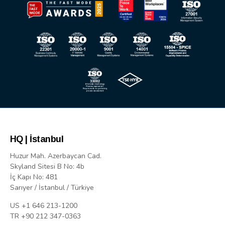
HQ | İstanbul
Huzur Mah. Azerbaycan Cad.
Skyland Sitesi B No: 4b
İç Kapı No: 481
Sarıyer / İstanbul / Türkiye
US +1 646 213-1200
TR +90 212 347-0363