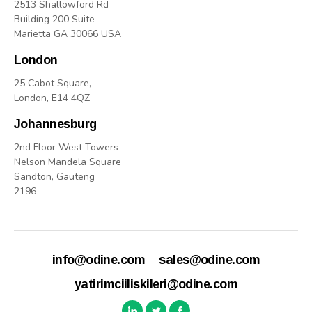
2513 Shallowford Rd
Building 200 Suite
Marietta GA 30066 USA
London
25 Cabot Square,
London, E14 4QZ
Johannesburg
2nd Floor West Towers
Nelson Mandela Square
Sandton, Gauteng
2196
info@odine.com
sales@odine.com
yatirimciiliskileri@odine.com