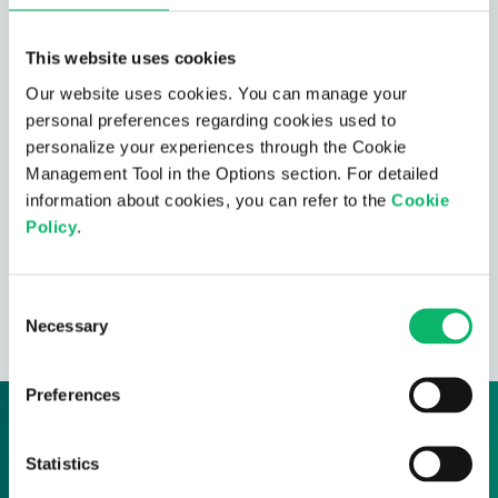
This website uses cookies
Our website uses cookies. You can manage your
DAHA FAZLA
personal preferences regarding cookies used to
5G
personalize your experiences through the Cookie
Management Tool in the Options section. For detailed
Sabit Kablosuz Erişim (FWA)
information about cookies, you can refer to the
Cookie
O-RAN
Policy
.
5G
Consent
Necessary
Selection
Preferences
Özel ağ ortamınızı birlikte
Statistics
tasarlayalım