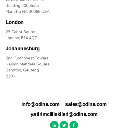
Building 200 Suite
Marietta GA 30066 USA
London
25 Cabot Square,
London, E14 4QZ
Johannesburg
2nd Floor West Towers
Nelson Mandela Square
Sandton, Gauteng
2196
info@odine.com
sales@odine.com
yatirimciiliskileri@odine.com