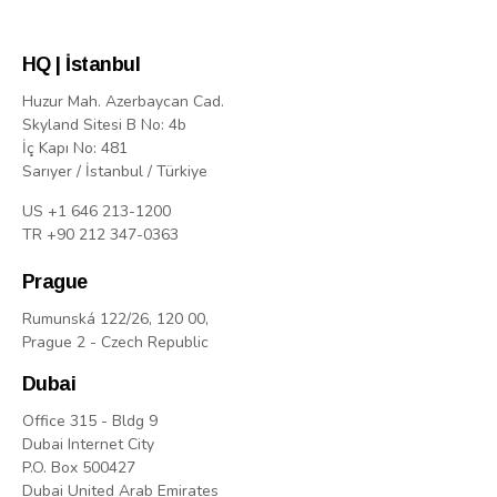
HQ | İstanbul
Huzur Mah. Azerbaycan Cad.
Skyland Sitesi B No: 4b
İç Kapı No: 481
Sarıyer / İstanbul / Türkiye
US +1 646 213-1200
TR +90 212 347-0363
Prague
Rumunská 122/26, 120 00,
Prague 2 - Czech Republic
Dubai
Office 315 - Bldg 9
Dubai Internet City
P.O. Box 500427
Dubai United Arab Emirates