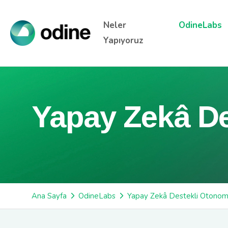
Neler
OdineLabs
Yapıyoruz
Yapay Zekâ De
Ana Sayfa
OdineLabs
Yapay Zekâ Destekli Otonom