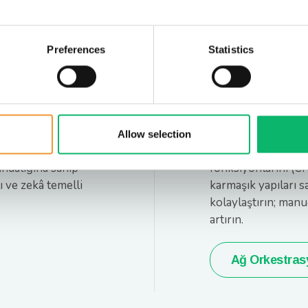
Preferences
Statistics
 Bulut
Ağ Ork
Otoma
Allow selection
nına doğrudan
Fiziksel altyapıyı,
ındalığına sahip
fonksiyonlarını (CNF
ı ve zekâ temelli
karmaşık yapıları s
kolaylaştırın; manu
artırın.
Ağ Orkestra