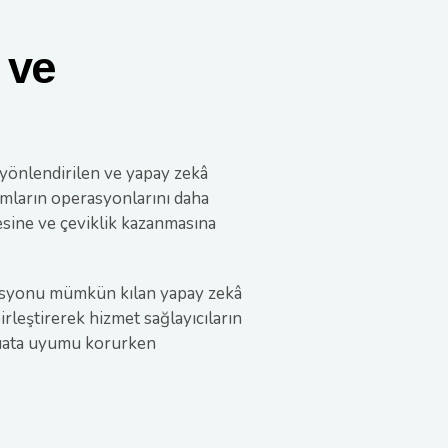
 ve
a yönlendirilen ve yapay zekâ
umların operasyonlarını daha
mesine ve çeviklik kazanmasına
omasyonu mümkün kılan yapay zekâ
leştirerek hizmet sağlayıcıların
vzuata uyumu korurken