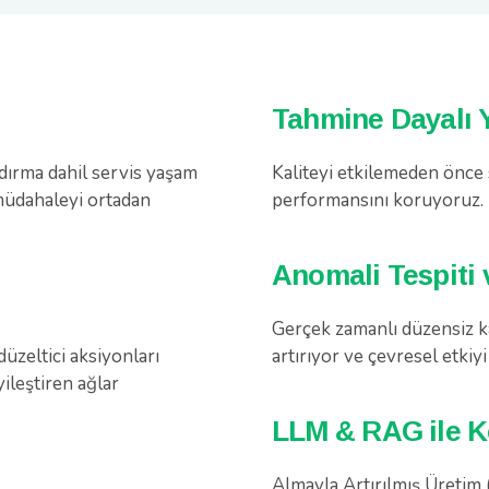
Tahmine Dayalı 
dırma dahil servis yaşam
Kaliteyi etkilemeden önce 
müdahaleyi ortadan
performansını koruyoruz.
Anomali Tespiti 
Gerçek zamanlı düzensiz kal
düzeltici aksiyonları
artırıyor ve çevresel etkiyi
ileştiren ağlar
LLM & RAG ile K
Almayla Artırılmış Üretim 