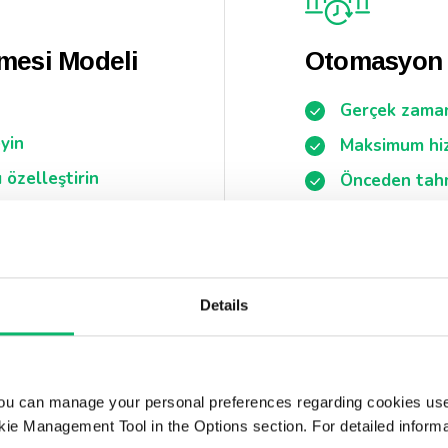
nmesi Modeli
Otomasyon v
Gerçek zaman
yin
Maksimum hiz
 özelleştirin
Önceden tahm
geliştirin ve
Details
ou can manage your personal preferences regarding cookies use
ie Management Tool in the Options section. For detailed inform