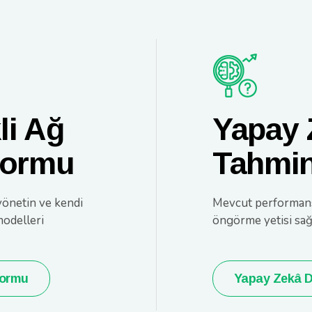
li Ağ
Yapay 
formu
Tahmin
yönetin ve kendi
Mevcut performansa
modelleri
öngörme yetisi sağl
formu
Yapay Zekâ D