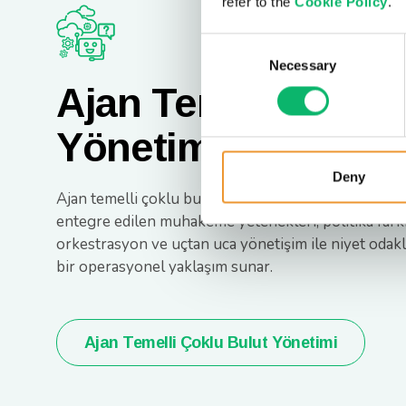
refer to the
Cookie Policy
.
Consent
Necessary
Selection
Ajan Temelli Çoklu
Yönetimi
Deny
Ajan temelli çoklu bulut yönetimi, yürütme katma
entegre edilen muhakeme yetenekleri, politika fark
orkestrasyon ve uçtan uca yönetişim ile niyet odakl
bir operasyonel yaklaşım sunar.
Ajan Temelli Çoklu Bulut Yönetimi