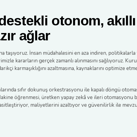
estekli otonom, akıllı
ır ağlar
a taşıyoruz. İnsan müdahalesini en aza indiren, politikalarl
mizle kararların gerçek zamanlı alınmasını sağlıyoruz. Kur
darikçi karmaşıklığını azaltmasına, kaynaklarını optimize et
amlarında sıfır dokunuş orkestrasyonu ile kapalı döngü ot
akine öğrenmesi, üretken yapay zekâ ve ileri otomasyonu bir
sitleştiriyor, maliyetlerini azaltıyor ve güvenilirlik ile me