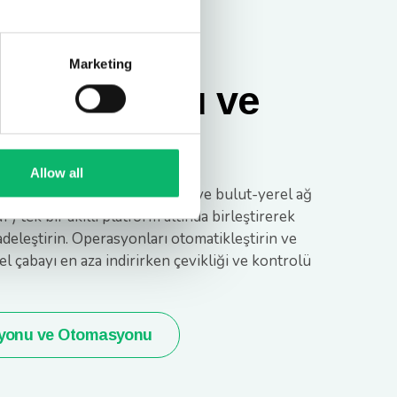
Marketing
estrasyonu ve
syonu
Allow all
 sanal ağ fonksiyonlarını (VNF) ve bulut-yerel ağ
) tek bir akıllı platform altında birleştirerek
adeleştirin. Operasyonları otomatikleştirin ve
el çabayı en aza indirirken çevikliği ve kontrolü
syonu ve Otomasyonu