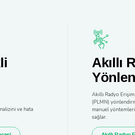
li
Akıllı 
Yönle
Akıllı Radyo Eriş
(PLMN) yönlendirme
alizini ve hata
manuel yöntemlerin
sağlar.
ncesi
Akıllı Radyo 