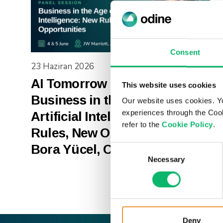
Consent
23 Haziran 2026
AI Tomorrow Summit 2026 |
This website uses cookies
Business in the Age of
Our website uses cookies. Y
experiences through the Cook
Artificial Intelligence: New
refer to the
Cookie Policy
.
Rules, New Opportunities –
Bora Yücel, COO – Odine
Consent
Necessary
Selection
Deny