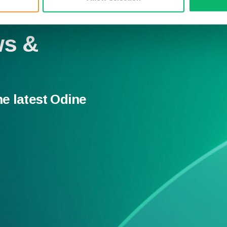
ws &
he latest Odine