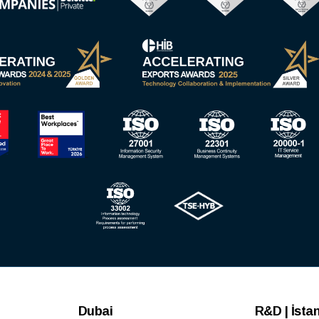
Dubai
R&D | İsta