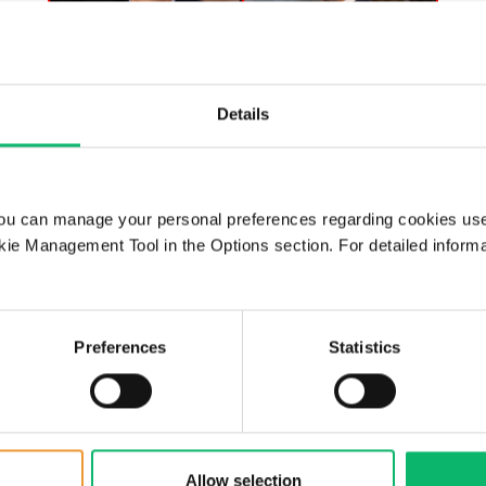
Details
25 Mart 2025
ST Endüstri Radyo – CXO
Talks, Tunç Berkman – Alper
ou can manage your personal preferences regarding cookies use
ie Management Tool in the Options section. For detailed inform
Tunga Burak, Chairman &
CEO, Odine
Preferences
Statistics
Allow selection