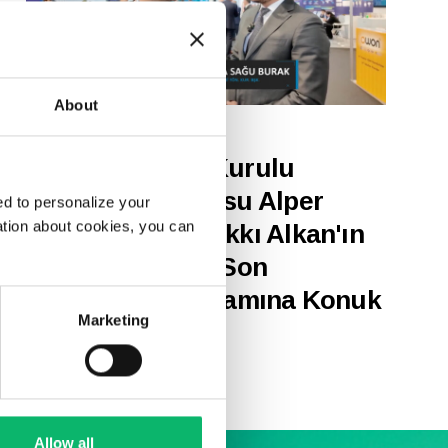
About
17 Mart 2025
Odine Yönetim Kurulu
Başkanı ve CEO’su Alper
d to personalize your
ation about cookies, you can
Tunga Burak, Hakkı Alkan'ın
"Haberturk TV - Son
Teknoloji" Programına Konuk
Marketing
Oldu
Allow all