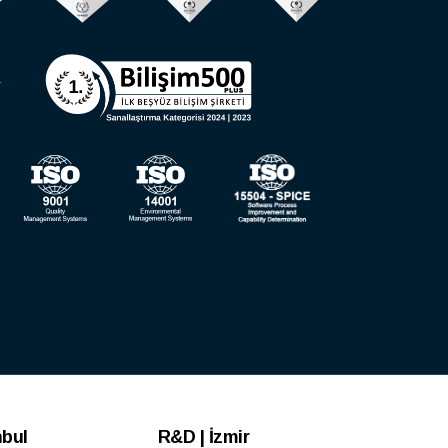
nbul
R&D | İzmir