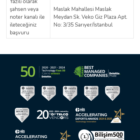
Yazılı olarak
şahsen veya
Maslak Mahallesi Maslak
noter kanalı ile
Meydan Sk. Veko Giz Plaza Apt.
ileteceğiniz
No: 3/35 Sarıyer/İstanbul
başvuru