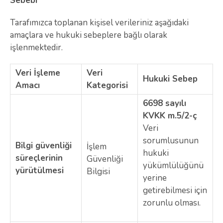
Sebebi
Tarafımızca toplanan kişisel verileriniz aşağıdaki
amaçlara ve hukuki sebeplere bağlı olarak
işlenmektedir.
Veri İşleme
Veri
Hukuki Sebep
Amacı
Kategorisi
6698 sayılı
KVKK m.5/2-ç
Veri
sorumlusunun
Bilgi güvenliği
İşlem
hukuki
süreçlerinin
Güvenliği
yükümlülüğünü
yürütülmesi
Bilgisi
yerine
getirebilmesi için
zorunlu olması.