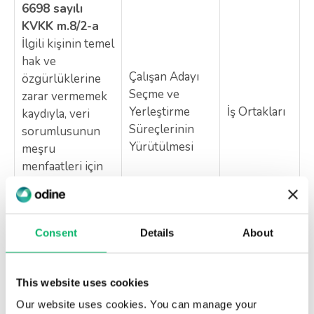
6698 sayılı
KVKK m.8/2-a
İlgili kişinin temel
hak ve
Çalışan Adayı
özgürlüklerine
Seçme ve
zarar vermemek
Yerleştirme
İş Ortakları
kaydıyla, veri
Süreçlerinin
sorumlusunun
Yürütülmesi
meşru
menfaatleri için
veri işlenmesinin
zorunlu olması
Consent
Details
About
Kurumsal
programların
6698 sayılı
kullanılması, iş
This website uses cookies
KVKK m.9/1
sürekliliği ve iş
Yurt dışında
İlgili kişinin açık
Our website uses cookies. You can manage your
geliştirme
yerleşik iş