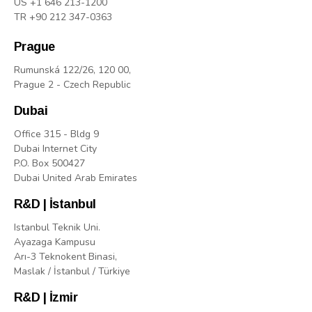
US +1 646 213-1200
TR +90 212 347-0363
Prague
Rumunská 122/26, 120 00,
Prague 2 - Czech Republic
Dubai
Office 315 - Bldg 9
Dubai Internet City
P.O. Box 500427
Dubai United Arab Emirates
R&D | İstanbul
Istanbul Teknik Uni.
Ayazaga Kampusu
Arı-3 Teknokent Binasi,
Maslak / İstanbul / Türkiye
R&D | İzmir