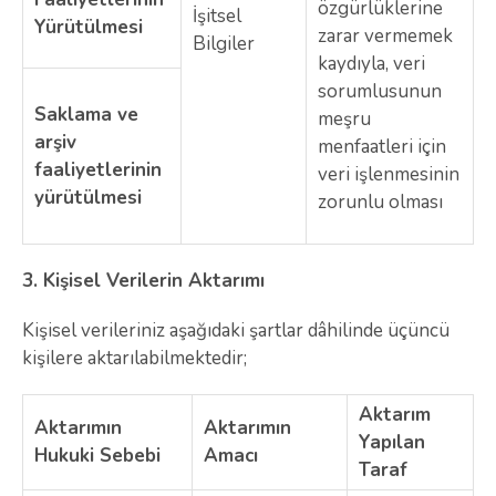
özgürlüklerine
İşitsel
Yürütülmesi
zarar vermemek
Bilgiler
kaydıyla, veri
sorumlusunun
Saklama ve
meşru
arşiv
menfaatleri için
faaliyetlerinin
veri işlenmesinin
yürütülmesi
zorunlu olması
3.
Kişisel Verilerin Aktarımı
Kişisel verileriniz aşağıdaki şartlar dâhilinde üçüncü
kişilere aktarılabilmektedir;
Aktarım
Aktarımın
Aktarımın
Yapılan
Hukuki Sebebi
Amacı
Taraf