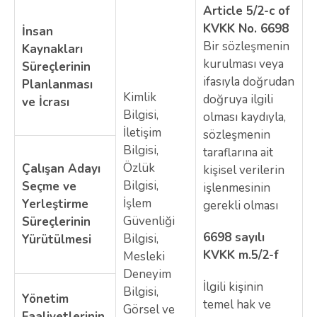
Article 5/2-c of
KVKK No. 6698
İnsan
Bir sözleşmenin
Kaynakları
kurulması veya
Süreçlerinin
ifasıyla doğrudan
Planlanması
Kimlik
doğruya ilgili
ve İcrası
Bilgisi,
olması kaydıyla,
İletişim
sözleşmenin
Bilgisi,
taraflarına ait
Özlük
Çalışan Adayı
kişisel verilerin
Bilgisi,
Seçme ve
işlenmesinin
İşlem
Yerleştirme
gerekli olması
Güvenliği
Süreçlerinin
6698 sayılı
Bilgisi,
Yürütülmesi
KVKK m.5/2-f
Mesleki
Deneyim
İlgili kişinin
Bilgisi,
Yönetim
temel hak ve
Görsel ve
Faaliyetlerinin