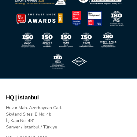
HQ | İstanbul
Huzur Mah. Azerbaycan Cad.
Skyland Sitesi B No: 4b
İç Kapı No: 481
Sarıyer / İstanbul / Türkiye